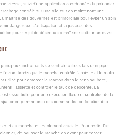
se vitesse, suivi d'une application coordonnée du palonnier
écrochage contrôlé sur une aile tout en maintenant une
n. La maîtrise des gouvernes est primordiale pour éviter un spin
enir dangereux. L'anticipation et la justesse des
ables pour un pilote désireux de maîtriser cette manœuvre.
CHE
principaux instruments de contrôle utilisés lors d'un piper
e l'avion, tandis que le manche contrôle l'assiette et le roulis.
st utilisé pour amorcer la rotation dans le sens souhaité,
ntenir l'assiette et contrôler le taux de descente. La
st essentielle pour une exécution fluide et contrôlée de la
 d'ajuster en permanence ces commandes en fonction des
nnier et du manche est également cruciale. Pour sortir d'un
e palonnier, de pousser le manche en avant pour casser