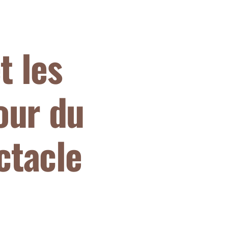
t les
our du
ctacle