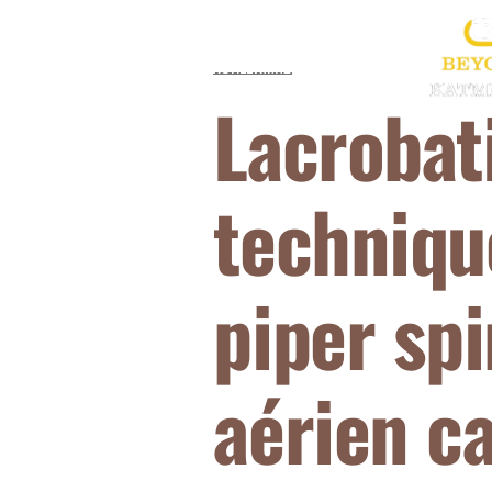
ANASAYFA
ÜRÜNLERIMIZ
Lacrobati
techniqu
piper spi
aérien c