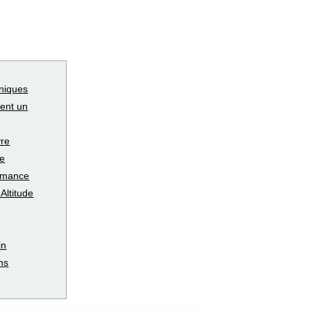
hniques
rent un
re
he
ormance
'Altitude
in
ns