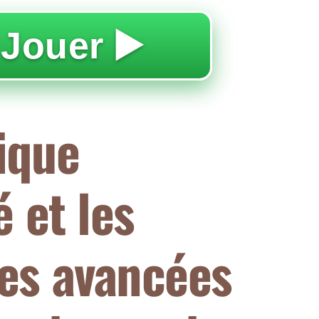
 Jouer ▶️
ique
é et les
es avancées