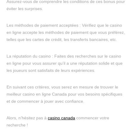
Assurez-vous de comprendre les conditions de ces bonus pour
éviter les surprises.
Les méthodes de paiement acceptées : Vérifiez que le casino
en ligne accepte les méthodes de paiement que vous préférez,
telles que les cartes de crédit, les transferts bancaires, etc.
La réputation du casino : Faites des recherches sur le casino
en ligne pour vous assurer qu’il a une réputation solide et que
les joueurs sont satisfaits de leurs expériences.
En suivant ces critères, vous serez en mesure de trouver le
meilleur casino en ligne Canada pour vos besoins spécifiques
et de commencer à jouer avec confiance.
Alors, n’hésitez pas à
casino canada
commencer votre
recherche !