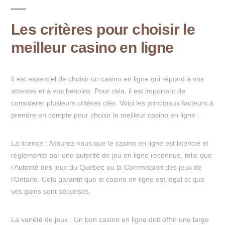
Les critères pour choisir le
meilleur casino en ligne
Il est essentiel de choisir un casino en ligne qui répond à vos
attentes et à vos besoins. Pour cela, il est important de
considérer plusieurs critères clés. Voici les principaux facteurs à
prendre en compte pour choisir le meilleur casino en ligne :
La licence : Assurez-vous que le casino en ligne est licencié et
réglementé par une autorité de jeu en ligne reconnue, telle que
l’Autorité des jeux du Québec ou la Commission des jeux de
l’Ontario. Cela garantit que le casino en ligne est légal et que
vos gains sont sécurisés.
La variété de jeux : Un bon casino en ligne doit offrir une large