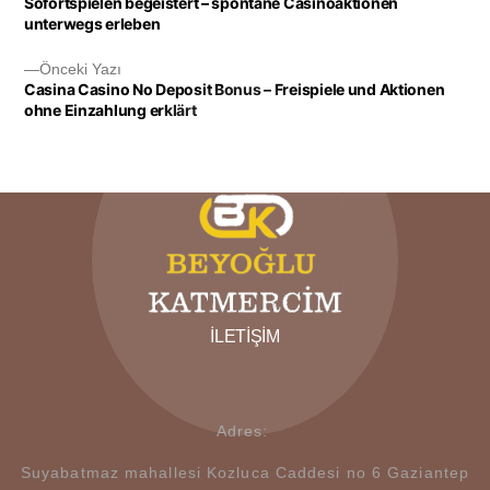
Sofortspielen begeistert – spontane Casinoaktionen
unterwegs erleben
Önceki Yazı
Casina Casino No Deposit Bonus – Freispiele und Aktionen
ohne Einzahlung erklärt
İLETIŞIM
Adres:
Suyabatmaz mahallesi Kozluca Caddesi no 6 Gaziantep