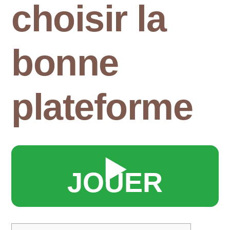
choisir la
bonne
plateforme
▶️
JOUER