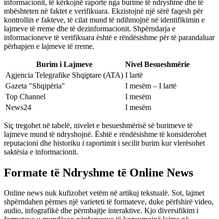
informacionit, të kërkojnë raporte nga burime të ndryshme dhe të
mbështeten në faktet e verifikuara. Ekzistojnë një sërë faqesh për
kontrollin e fakteve, të cilat mund të ndihmojnë në identifikimin e
lajmeve të rreme dhe të dezinformacionit. Shpërndarja e
informacioneve të verifikuara është e rëndësishme për të parandaluar
përhapjen e lajmeve të rreme.
Burim i Lajmeve
Nivel Besueshmërie
Agjencia Telegrafike Shqiptare (ATA)
I lartë
Gazeta "Shqipëria"
I mesëm – I lartë
Top Channel
I mesëm
News24
I mesëm
Siç tregohet në tabelë, nivelet e besueshmërisë së burimeve të
lajmeve mund të ndryshojnë. Është e rëndësishme të konsiderohet
reputacioni dhe historiku i raportimit i secilit burim kur vlerësohet
saktësia e informacionit.
Formate të Ndryshme të Online News
Online news nuk kufizohet vetëm në artikuj tekstualë. Sot, lajmet
shpërndahen përmes një varieteti të formateve, duke përfshirë video,
audio, infografikë dhe përmbajtje interaktive. Kjo diversifikim i