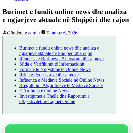
Burimet e fundit online news dhe analiza
e ngjarjeve aktuale në Shqipëri dhe rajon
Gönderen:
admin
Temmuz 6, 2026
Burimet e fundit online news dhe analiza e
ngjarjeve aktuale në Shqipëri dhe rajon
Rëndësia e Burimeve të Pavarura të Lajmeve
Sfida e Verifikimit të Informacionit
Formate të Ndryshme të Online News
Rritja e Podcast-eve të Lajmeve
Influenca e Mediave Sociale në Online News
Rregullimi i Algoritmeve të Mediave Sociale
E Ardhmja e Online News
Investigimet e Thella dhe Raportimi i
Objektivitet në Lajmet Online