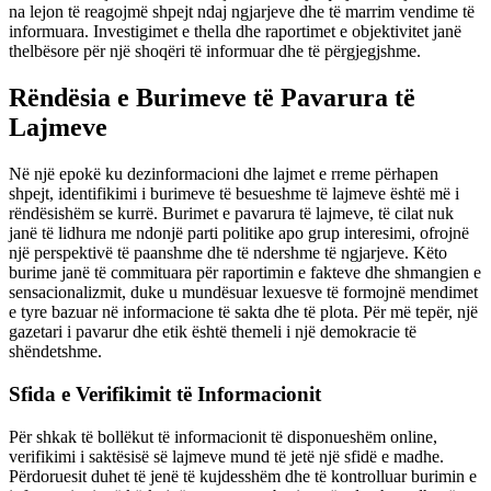
na lejon të reagojmë shpejt ndaj ngjarjeve dhe të marrim vendime të
informuara. Investigimet e thella dhe raportimet e objektivitet janë
thelbësore për një shoqëri të informuar dhe të përgjegjshme.
Rëndësia e Burimeve të Pavarura të
Lajmeve
Në një epokë ku dezinformacioni dhe lajmet e rreme përhapen
shpejt, identifikimi i burimeve të besueshme të lajmeve është më i
rëndësishëm se kurrë. Burimet e pavarura të lajmeve, të cilat nuk
janë të lidhura me ndonjë parti politike apo grup interesimi, ofrojnë
një perspektivë të paanshme dhe të ndershme të ngjarjeve. Këto
burime janë të commituara për raportimin e fakteve dhe shmangien e
sensacionalizmit, duke u mundësuar lexuesve të formojnë mendimet
e tyre bazuar në informacione të sakta dhe të plota. Për më tepër, një
gazetari i pavarur dhe etik është themeli i një demokracie të
shëndetshme.
Sfida e Verifikimit të Informacionit
Për shkak të bollëkut të informacionit të disponueshëm online,
verifikimi i saktësisë së lajmeve mund të jetë një sfidë e madhe.
Përdoruesit duhet të jenë të kujdesshëm dhe të kontrolluar burimin e