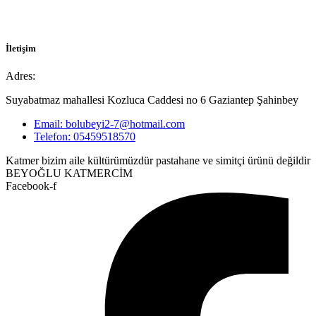
İletişim
Adres:
Suyabatmaz mahallesi Kozluca Caddesi no 6 Gaziantep Şahinbey
Email: bolubeyi2-7@hotmail.com
Telefon: 05459518570
Katmer bizim aile kültürümüzdür pastahane ve simitçi ürünü değildir
BEYOĞLU KATMERCİM
Facebook-f