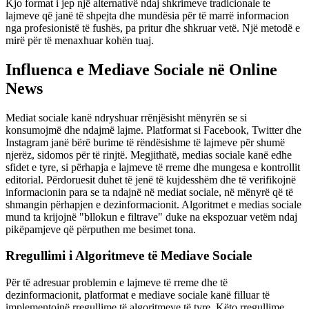
Kjo format i jep një alternativë ndaj shkrimeve tradicionale te
lajmeve që janë të shpejta dhe mundësia për të marrë informacion
nga profesionistë të fushës, pa pritur dhe shkruar vetë. Një metodë e
mirë për të menaxhuar kohën tuaj.
Influenca e Mediave Sociale në Online
News
Mediat sociale kanë ndryshuar rrënjësisht mënyrën se si
konsumojmë dhe ndajmë lajme. Platformat si Facebook, Twitter dhe
Instagram janë bërë burime të rëndësishme të lajmeve për shumë
njerëz, sidomos për të rinjtë. Megjithatë, medias sociale kanë edhe
sfidet e tyre, si përhapja e lajmeve të rreme dhe mungesa e kontrollit
editorial. Përdoruesit duhet të jenë të kujdesshëm dhe të verifikojnë
informacionin para se ta ndajnë në mediat sociale, në mënyrë që të
shmangin përhapjen e dezinformacionit. Algoritmet e medias sociale
mund ta krijojnë "bllokun e filtrave" duke na ekspozuar vetëm ndaj
pikëpamjeve që përputhen me besimet tona.
Rregullimi i Algoritmeve të Mediave Sociale
Për të adresuar problemin e lajmeve të rreme dhe të
dezinformacionit, platformat e mediave sociale kanë filluar të
implementojnë rregullime të algoritmeve të tyre. Këto rregullime