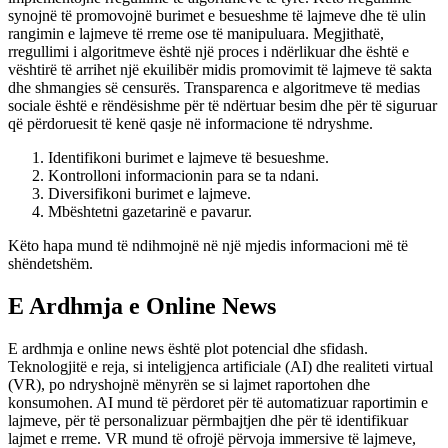
synojnë të promovojnë burimet e besueshme të lajmeve dhe të ulin
rangimin e lajmeve të rreme ose të manipuluara. Megjithatë,
rregullimi i algoritmeve është një proces i ndërlikuar dhe është e
vështirë të arrihet një ekuilibër midis promovimit të lajmeve të sakta
dhe shmangies së censurës. Transparenca e algoritmeve të medias
sociale është e rëndësishme për të ndërtuar besim dhe për të siguruar
që përdoruesit të kenë qasje në informacione të ndryshme.
Identifikoni burimet e lajmeve të besueshme.
Kontrolloni informacionin para se ta ndani.
Diversifikoni burimet e lajmeve.
Mbështetni gazetarinë e pavarur.
Këto hapa mund të ndihmojnë në një mjedis informacioni më të
shëndetshëm.
E Ardhmja e Online News
E ardhmja e online news është plot potencial dhe sfidash.
Teknologjitë e reja, si inteligjenca artificiale (AI) dhe realiteti virtual
(VR), po ndryshojnë mënyrën se si lajmet raportohen dhe
konsumohen. AI mund të përdoret për të automatizuar raportimin e
lajmeve, për të personalizuar përmbajtjen dhe për të identifikuar
lajmet e rreme. VR mund të ofrojë përvoja immersive të lajmeve,