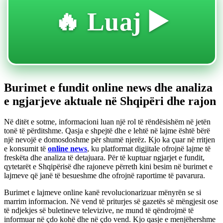
🔥 Luaj ▶️
Burimet e fundit online news dhe analiza
e ngjarjeve aktuale në Shqipëri dhe rajon
Në ditët e sotme, informacioni luan një rol të rëndësishëm në jetën
tonë të përditshme. Qasja e shpejtë dhe e lehtë në lajme është bërë
një nevojë e domosdoshme për shumë njerëz. Kjo ka çuar në rritjen
e konsumit të
online news
, ku platformat digjitale ofrojnë lajme të
freskëta dhe analiza të detajuara. Për të kuptuar ngjarjet e fundit,
qytetarët e Shqipërisë dhe rajoneve përreth kini besim në burimet e
lajmeve që janë të besueshme dhe ofrojnë raportime të pavarura.
Burimet e lajmeve online kanë revolucionarizuar mënyrën se si
marrim informacion. Në vend të priturjes së gazetës së mëngjesit ose
të ndjekjes së buletineve televizive, ne mund të qëndrojmë të
informuar në çdo kohë dhe në çdo vend. Kjo qasje e menjëhershme