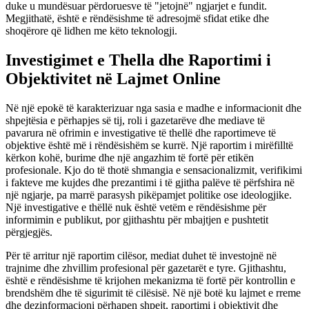
duke u mundësuar përdoruesve të "jetojnë" ngjarjet e fundit.
Megjithatë, është e rëndësishme të adresojmë sfidat etike dhe
shoqërore që lidhen me këto teknologji.
Investigimet e Thella dhe Raportimi i
Objektivitet në Lajmet Online
Në një epokë të karakterizuar nga sasia e madhe e informacionit dhe
shpejtësia e përhapjes së tij, roli i gazetarëve dhe mediave të
pavarura në ofrimin e investigative të thellë dhe raportimeve të
objektive është më i rëndësishëm se kurrë. Një raportim i mirëfilltë
kërkon kohë, burime dhe një angazhim të fortë për etikën
profesionale. Kjo do të thotë shmangia e sensacionalizmit, verifikimi
i fakteve me kujdes dhe prezantimi i të gjitha palëve të përfshira në
një ngjarje, pa marrë parasysh pikëpamjet politike ose ideologjike.
Një investigative e thëllë nuk është vetëm e rëndësishme për
informimin e publikut, por gjithashtu për mbajtjen e pushtetit
përgjegjës.
Për të arritur një raportim cilësor, mediat duhet të investojnë në
trajnime dhe zhvillim profesional për gazetarët e tyre. Gjithashtu,
është e rëndësishme të krijohen mekanizma të fortë për kontrollin e
brendshëm dhe të sigurimit të cilësisë. Në një botë ku lajmet e rreme
dhe dezinformacioni përhapen shpejt, raportimi i objektivit dhe