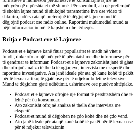
formateve u mundëson përdoruesve të konsumojnë lajme në
mënyrën që u përshtatet më shumë. Për shembull, ata që preferojnë
të shohin lajme mund të shikojnë transmetime live ose video të
shkurtra, ndërsa ata që preferojnë të dëgjojnë lajme mund të
dëgjojnë podcast ose radio online. Raportimi multimedial mund ta
bëjë informacionin më të kapshëm dhe tërheqës.
Rritja e Podcast-eve të Lajmeve
Podcast-et e lajmeve kanë fituar popullaritet të madh në vitet e
fundit, duke ofruar një mënyrë të përshtatshme dhe informuese për
të qëndruar të informuar. Podcast-et e lajmeve zakonisht janë të gjata
dhe ofrojnë analiza të thella të ngjarjeve, intervista me ekspertë dhe
raportime investigative. Ata janë ideale për ata që kanë kohë të pakët
për të lexuar artikuj të gjatë ose për të ndjekur buletine televizive.
Mund të dëgjohen gjatë udhëtimit, ushtrimeve ose punëve shtëpiake.
Podcast-et e lajmeve ofrojnë një format të përshtatshëm dhe të
lehtë për t'u konsumuar.
Ato zakonisht ofrojnë analiza të thella dhe intervista me
ekspertë.
Podcast-et mund të dëgjohen në çdo kohë dhe në çdo vend.
Ato janë ideale për ata që kanë kohë të pakët për të lexuar ose
për të ndjekur televizionin.