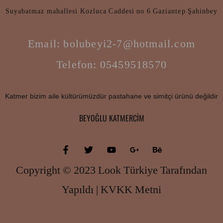
Suyabatmaz mahallesi Kozluca Caddesi no 6 Gaziantep Şahinbey
Email: bolubeyi2-7@hotmail.com
Telefon: 05459518570
Katmer bizim aile kültürümüzdür pastahane ve simitçi ürünü değildir
BEYOĞLU KATMERCİM
Copyright © 2023 Look Türkiye Tarafından
Yapıldı |
KVKK Metni