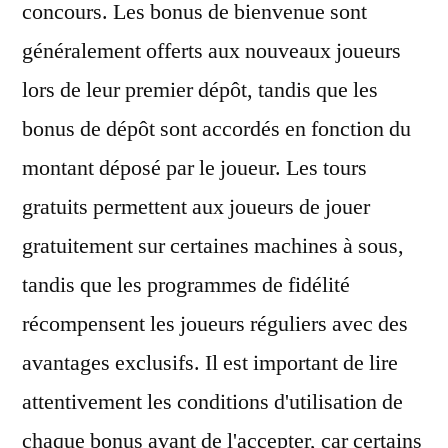
concours. Les bonus de bienvenue sont
généralement offerts aux nouveaux joueurs
lors de leur premier dépôt, tandis que les
bonus de dépôt sont accordés en fonction du
montant déposé par le joueur. Les tours
gratuits permettent aux joueurs de jouer
gratuitement sur certaines machines à sous,
tandis que les programmes de fidélité
récompensent les joueurs réguliers avec des
avantages exclusifs. Il est important de lire
attentivement les conditions d'utilisation de
chaque bonus avant de l'accepter, car certains