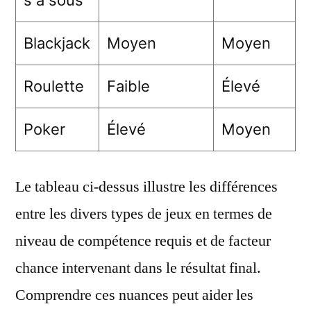
s à sous
Blackjack
Moyen
Moyen
Roulette
Faible
Élevé
Poker
Élevé
Moyen
Le tableau ci-dessus illustre les différences
entre les divers types de jeux en termes de
niveau de compétence requis et de facteur
chance intervenant dans le résultat final.
Comprendre ces nuances peut aider les