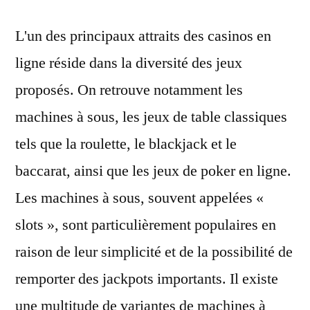
L'un des principaux attraits des casinos en
ligne réside dans la diversité des jeux
proposés. On retrouve notamment les
machines à sous, les jeux de table classiques
tels que la roulette, le blackjack et le
baccarat, ainsi que les jeux de poker en ligne.
Les machines à sous, souvent appelées «
slots », sont particulièrement populaires en
raison de leur simplicité et de la possibilité de
remporter des jackpots importants. Il existe
une multitude de variantes de machines à