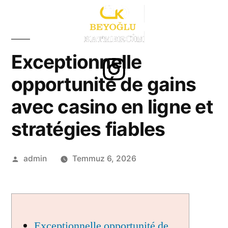
Exceptionnelle
opportunité de gains
avec casino en ligne et
stratégies fiables
admin
Temmuz 6, 2026
Exceptionnelle opportunité de