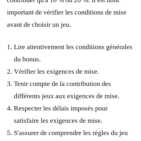
contribuer qu'à 10 % ou 20 %. Il est donc
important de vérifier les conditions de mise
avant de choisir un jeu.
Lire attentivement les conditions générales
du bonus.
Vérifier les exigences de mise.
Tenir compte de la contribution des
différents jeux aux exigences de mise.
Respecter les délais imposés pour
satisfaire les exigences de mise.
S'assurer de comprendre les règles du jeu