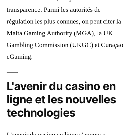
transparence. Parmi les autorités de
régulation les plus connues, on peut citer la
Malta Gaming Authority (MGA), la UK
Gambling Commission (UKGC) et Curaçao
eGaming.
L'avenir du casino en
ligne et les nouvelles
technologies
L'avenir du casino en ligne s'annonce