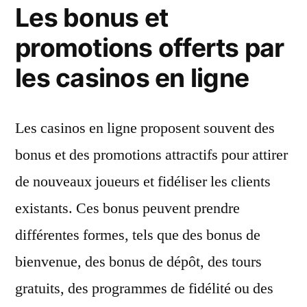
Les bonus et
promotions offerts par
les casinos en ligne
Les casinos en ligne proposent souvent des
bonus et des promotions attractifs pour attirer
de nouveaux joueurs et fidéliser les clients
existants. Ces bonus peuvent prendre
différentes formes, tels que des bonus de
bienvenue, des bonus de dépôt, des tours
gratuits, des programmes de fidélité ou des