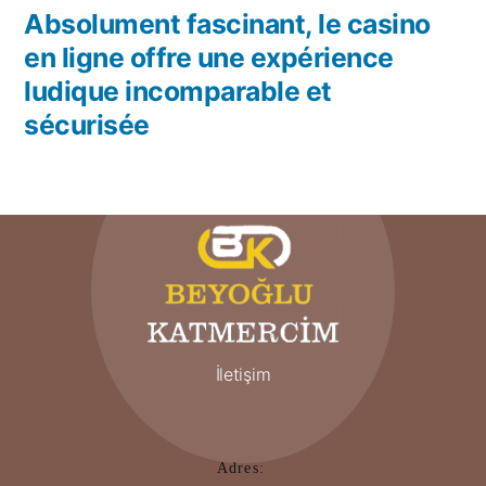
Absolument fascinant, le casino
en ligne offre une expérience
ludique incomparable et
sécurisée
İletişim
Adres: