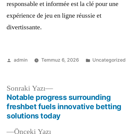
responsable et informée est la clé pour une
expérience de jeu en ligne réussie et
divertissante.
admin
Temmuz 6, 2026
Uncategorized
Sonraki Yazı
Notable progress surrounding
freshbet fuels innovative betting
solutions today
Önceki Yazı