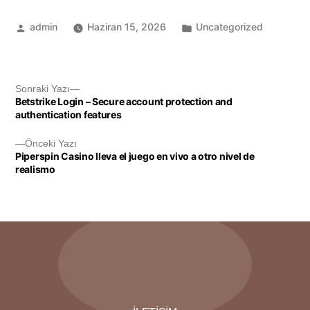
admin
Haziran 15, 2026
Uncategorized
Sonraki Yazı
Betstrike Login – Secure account protection and
authentication features
Önceki Yazı
Piperspin Casino lleva el juego en vivo a otro nivel de
realismo