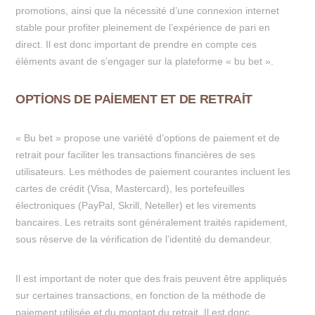
promotions, ainsi que la nécessité d’une connexion internet
stable pour profiter pleinement de l’expérience de pari en
direct. Il est donc important de prendre en compte ces
éléments avant de s’engager sur la plateforme « bu bet ».
OPTIONS DE PAIEMENT ET DE RETRAIT
« Bu bet » propose une variété d’options de paiement et de
retrait pour faciliter les transactions financières de ses
utilisateurs. Les méthodes de paiement courantes incluent les
cartes de crédit (Visa, Mastercard), les portefeuilles
électroniques (PayPal, Skrill, Neteller) et les virements
bancaires. Les retraits sont généralement traités rapidement,
sous réserve de la vérification de l’identité du demandeur.
Il est important de noter que des frais peuvent être appliqués
sur certaines transactions, en fonction de la méthode de
paiement utilisée et du montant du retrait. Il est donc