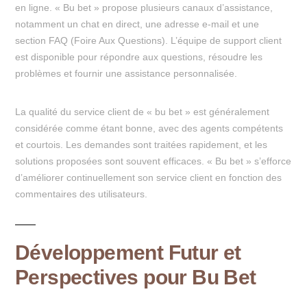
en ligne. « Bu bet » propose plusieurs canaux d’assistance,
notamment un chat en direct, une adresse e-mail et une
section FAQ (Foire Aux Questions). L’équipe de support client
est disponible pour répondre aux questions, résoudre les
problèmes et fournir une assistance personnalisée.
La qualité du service client de « bu bet » est généralement
considérée comme étant bonne, avec des agents compétents
et courtois. Les demandes sont traitées rapidement, et les
solutions proposées sont souvent efficaces. « Bu bet » s’efforce
d’améliorer continuellement son service client en fonction des
commentaires des utilisateurs.
Développement Futur et
Perspectives pour Bu Bet