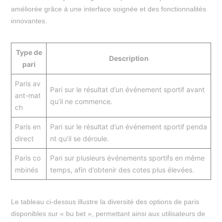
améliorée grâce à une interface soignée et des fonctionnalités
innovantes.
Type de
Description
pari
Paris av
Pari sur le résultat d’un événement sportif avant
ant-mat
qu’il ne commence.
ch
Paris en
Pari sur le résultat d’un événement sportif penda
direct
nt qu’il se déroule.
Paris co
Pari sur plusieurs événements sportifs en même
mbinés
temps, afin d’obtenir des cotes plus élevées.
Le tableau ci-dessus illustre la diversité des options de paris
disponibles sur « bu bet », permettant ainsi aux utilisateurs de