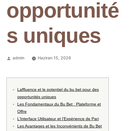
opportunité
s uniques
admin
Haziran 15, 2026
Laffluence et le potentiel du bu bet pour des
opportunités uniques
Les Fondamentaux du Bu Bet : Plateforme et
Offre
L’Interface Utilisateur et l’Expérience de Pari
Les Avantages et les Inconvénients de Bu Bet