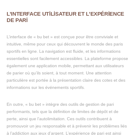
L’INTERFACE UTILISATEUR ET L’EXPÉRIENCE
DE PARI
L’interface de « bu bet » est conçue pour être conviviale et
intuitive, même pour ceux qui découvrent le monde des paris
sportifs en ligne. La navigation est fluide, et les informations
essentielles sont facilement accessibles. La plateforme propose
également une application mobile, permettant aux utilisateurs
de parier où qu’ils soient, à tout moment. Une attention
particulière est portée à la présentation claire des cotes et des
informations sur les événements sportifs.
En outre, « bu bet » intègre des outils de gestion de pari
performants, tels que la définition de limites de dépôt et de
perte, ainsi que l’autolimitation. Ces outils contribuent à
promouvoir un jeu responsable et à prévenir les problèmes liés
à l’addiction aux jeux d’argent. L’expérience de pari est ainsi