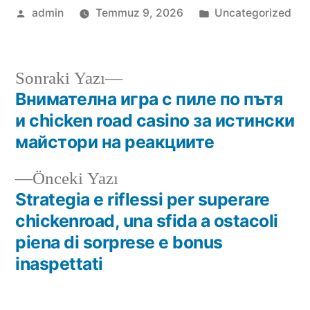
admin
Temmuz 9, 2026
Uncategorized
Sonraki Yazı
Внимателна игра с пиле по пътя
и chicken road casino за истински
майстори на реакциите
Önceki Yazı
Strategia e riflessi per superare
chickenroad, una sfida a ostacoli
piena di sorprese e bonus
inaspettati