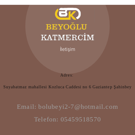
İletişim
Adres:
Suyabatmaz mahallesi Kozluca Caddesi no 6 Gaziantep Şahinbey
Email: bolubeyi2-7@hotmail.com
Telefon: 05459518570