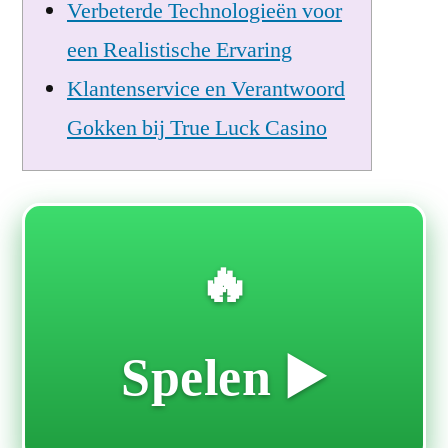
Verbeterde Technologieën voor
een Realistische Ervaring
Klantenservice en Verantwoord
Gokken bij True Luck Casino
🔥
Spelen ▶️