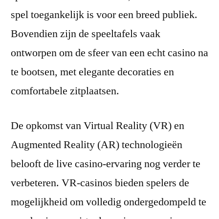
spel toegankelijk is voor een breed publiek.
Bovendien zijn de speeltafels vaak
ontworpen om de sfeer van een echt casino na
te bootsen, met elegante decoraties en
comfortabele zitplaatsen.
De opkomst van Virtual Reality (VR) en
Augmented Reality (AR) technologieën
belooft de live casino-ervaring nog verder te
verbeteren. VR-casinos bieden spelers de
mogelijkheid om volledig ondergedompeld te