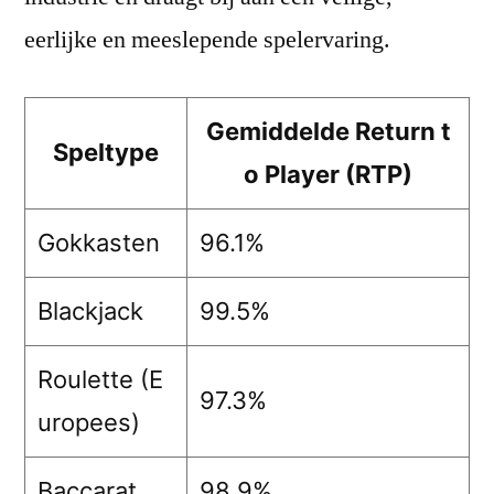
eerlijke en meeslepende spelervaring.
Gemiddelde Return t
Speltype
o Player (RTP)
Gokkasten
96.1%
Blackjack
99.5%
Roulette (E
97.3%
uropees)
Baccarat
98.9%