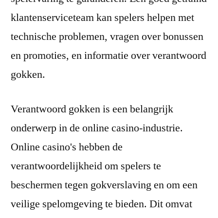
klantenserviceteam kan spelers helpen met
technische problemen, vragen over bonussen
en promoties, en informatie over verantwoord
gokken.
Verantwoord gokken is een belangrijk
onderwerp in de online casino-industrie.
Online casino's hebben de
verantwoordelijkheid om spelers te
beschermen tegen gokverslaving en om een
veilige spelomgeving te bieden. Dit omvat