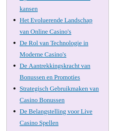
kansen
Het Evoluerende Landschap
van Online Casino's
De Rol van Technologie in
Moderne Casino's
De Aantrekkingskracht van
Bonussen en Promoties
Strategisch Gebruikmaken van
Casino Bonussen
De Belangstelling voor Live
Casino Spellen