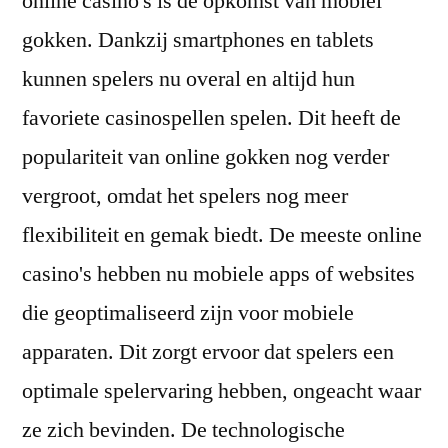
online casino's is de opkomst van mobiel
gokken. Dankzij smartphones en tablets
kunnen spelers nu overal en altijd hun
favoriete casinospellen spelen. Dit heeft de
populariteit van online gokken nog verder
vergroot, omdat het spelers nog meer
flexibiliteit en gemak biedt. De meeste online
casino's hebben nu mobiele apps of websites
die geoptimaliseerd zijn voor mobiele
apparaten. Dit zorgt ervoor dat spelers een
optimale spelervaring hebben, ongeacht waar
ze zich bevinden. De technologische