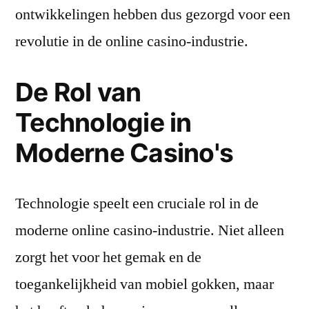
ontwikkelingen hebben dus gezorgd voor een
revolutie in de online casino-industrie.
De Rol van
Technologie in
Moderne Casino's
Technologie speelt een cruciale rol in de
moderne online casino-industrie. Niet alleen
zorgt het voor het gemak en de
toegankelijkheid van mobiel gokken, maar