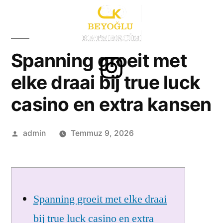
Spanning groeit met
elke draai bij true luck
casino en extra kansen
admin
Temmuz 9, 2026
Spanning groeit met elke draai
bij true luck casino en extra