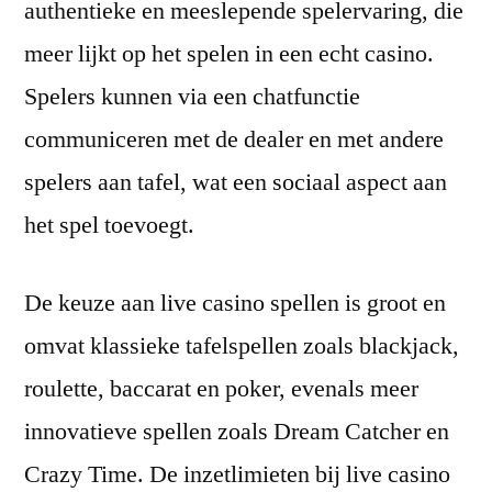
authentieke en meeslepende spelervaring, die
meer lijkt op het spelen in een echt casino.
Spelers kunnen via een chatfunctie
communiceren met de dealer en met andere
spelers aan tafel, wat een sociaal aspect aan
het spel toevoegt.
De keuze aan live casino spellen is groot en
omvat klassieke tafelspellen zoals blackjack,
roulette, baccarat en poker, evenals meer
innovatieve spellen zoals Dream Catcher en
Crazy Time. De inzetlimieten bij live casino