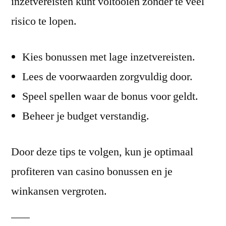
inzetvereisten kunt voltooien zonder te veel
risico te lopen.
Kies bonussen met lage inzetvereisten.
Lees de voorwaarden zorgvuldig door.
Speel spellen waar de bonus voor geldt.
Beheer je budget verstandig.
Door deze tips te volgen, kun je optimaal
profiteren van casino bonussen en je
winkansen vergroten.