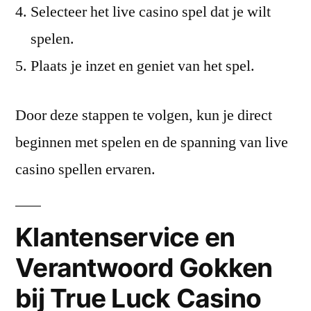
Selecteer het live casino spel dat je wilt
spelen.
Plaats je inzet en geniet van het spel.
Door deze stappen te volgen, kun je direct
beginnen met spelen en de spanning van live
casino spellen ervaren.
Klantenservice en
Verantwoord Gokken
bij True Luck Casino