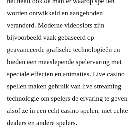
het heeft ook de manier waarop spellen
worden ontwikkeld en aangeboden
veranderd. Moderne videoslots zijn
bijvoorbeeld vaak gebaseerd op
geavanceerde grafische technologieën en
bieden een meeslepende spelervaring met
speciale effecten en animaties. Live casino
spellen maken gebruik van live streaming
technologie om spelers de ervaring te geven
alsof ze in een echt casino spelen, met echte
dealers en andere spelers.