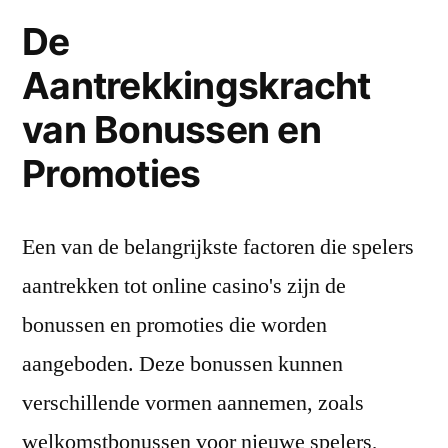
De
Aantrekkingskracht
van Bonussen en
Promoties
Een van de belangrijkste factoren die spelers
aantrekken tot online casino's zijn de
bonussen en promoties die worden
aangeboden. Deze bonussen kunnen
verschillende vormen aannemen, zoals
welkomstbonussen voor nieuwe spelers,