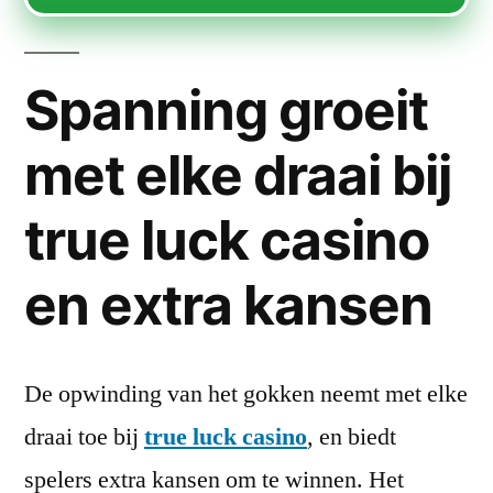
Spanning groeit
met elke draai bij
true luck casino
en extra kansen
De opwinding van het gokken neemt met elke
draai toe bij
true luck casino
, en biedt
spelers extra kansen om te winnen. Het