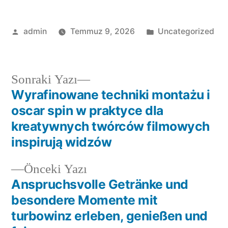
admin
Temmuz 9, 2026
Uncategorized
Sonraki Yazı
Wyrafinowane techniki montażu i
oscar spin w praktyce dla
kreatywnych twórców filmowych
inspirują widzów
Önceki Yazı
Anspruchsvolle Getränke und
besondere Momente mit
turbowinz erleben, genießen und