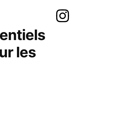
entiels
ur les