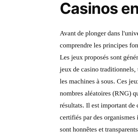
Casinos en
Avant de plonger dans l'unive
comprendre les principes fo
Les jeux proposés sont géné
jeux de casino traditionnels, 
les machines à sous. Ces jeu
nombres aléatoires (RNG) qui 
résultats. Il est important d
certifiés par des organismes 
sont honnêtes et transparents