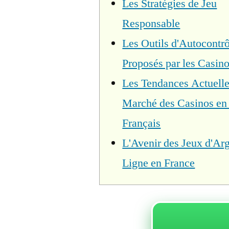
Les Stratégies de Jeu
Responsable
Les Outils d'Autocontr
Proposés par les Casin
Les Tendances Actuelle
Marché des Casinos en
Français
L'Avenir des Jeux d'Ar
Ligne en France