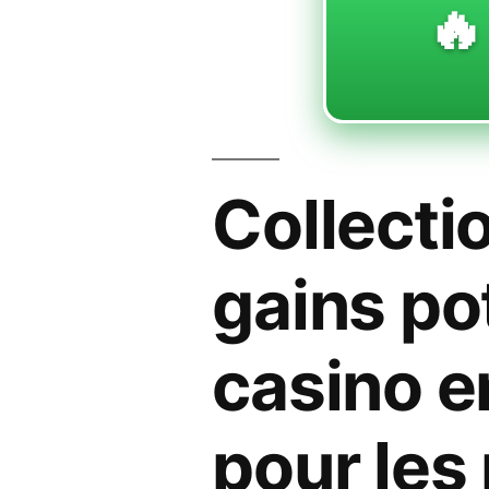
🔥
Collecti
gains po
casino e
pour les