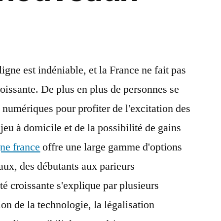
 ligne est indéniable, et la France ne fait pas
roissante. De plus en plus de personnes se
 numériques pour profiter de l'excitation des
eu à domicile et de la possibilité de gains
gne france
offre une large gamme d'options
eaux, des débutants aux parieurs
é croissante s'explique par plusieurs
on de la technologie, la légalisation