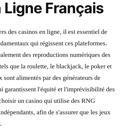
 Ligne Français
rs des casinos en ligne, il est essentiel de
ndamentaux qui régissent ces plateformes.
ralement des reproductions numériques des
tels que la roulette, le blackjack, le poker et
x sont alimentés par des générateurs de
garantissent l'équité et l'imprévisibilité des
e choisir un casino qui utilise des RNG
indépendants, afin de s'assurer que les jeux
.