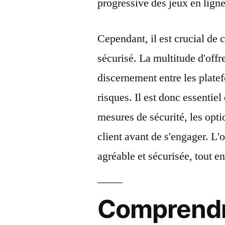
progressive des jeux en ligne 
Cependant, il est crucial de c
sécurisé. La multitude d'offre
discernement entre les platef
risques. Il est donc essentiel
mesures de sécurité, les opti
client avant de s'engager. L'
agréable et sécurisée, tout 
Comprendr