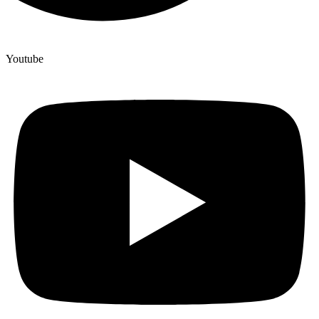
Youtube