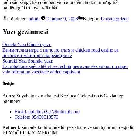
luôn sẵn sàng chào đón bạn và mang đến cho bạn những trải
nghiệm giải trí tuyệt vời nhất.
Gönderen:
admin
Temmuz 9, 2026
Kategori:
Uncategorized
Yazı gezinmesi
Önceki Yazı
Önceki yazı:
Внимателна игра с пиле по пътя и chicken road casino за
истински майстори на реакциите
Sonraki Yazı
Sonraki yazı:
Lacrobatique spécialité et les techniques avancées autour du piper
spin offrent un spectacle aérien captivant
İletişim
Adres: Suyabatmaz mahallesi Kozluca Caddesi no 6 Gaziantep
Şahinbey
Email: bolubeyi2-7@hotmail.com
Telefon: 05459518570
Katmer bizim aile kültürümüzdür pastahane ve simitçi ürünü değildir
BEYOĞLU KATMERCİM