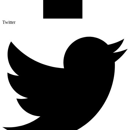
Twitter