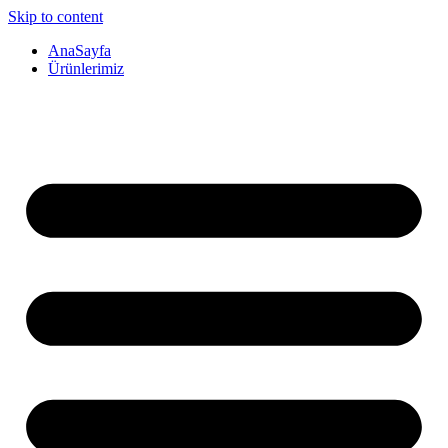
Skip to content
AnaSayfa
Ürünlerimiz