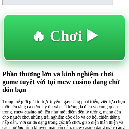
🔥 Chơi ▶️
Phần thưởng lớn và kinh nghiệm chơi
game tuyệt vời tại mcw casino đang chờ
đón bạn
Trong thế giới giải trí trực tuyến ngày càng phát triển, việc lựa chọn
một nền tảng cá cược uy tín và chất lượng là điều vô cùng quan
trọng.
mcw casino
nổi lên như một điểm đến lý tưởng, mang đến
cho người chơi những trải nghiệm độc đáo và cơ hội chiến thắng
hấp dẫn. Với sự đa dạng trong các trò chơi, giao diện thân thiện và
các chương trình khuyến mãi hấp dẫn, mcw casino đang ngày càng