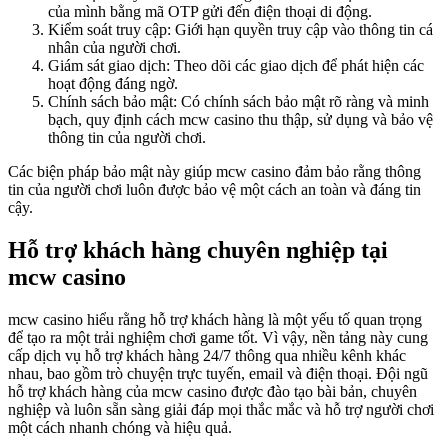
của mình bằng mã OTP gửi đến điện thoại di động.
Kiểm soát truy cập: Giới hạn quyền truy cập vào thông tin cá
nhân của người chơi.
Giám sát giao dịch: Theo dõi các giao dịch để phát hiện các
hoạt động đáng ngờ.
Chính sách bảo mật: Có chính sách bảo mật rõ ràng và minh
bạch, quy định cách mcw casino thu thập, sử dụng và bảo vệ
thông tin của người chơi.
Các biện pháp bảo mật này giúp mcw casino đảm bảo rằng thông
tin của người chơi luôn được bảo vệ một cách an toàn và đáng tin
cậy.
Hỗ trợ khách hàng chuyên nghiệp tại
mcw casino
mcw casino hiểu rằng hỗ trợ khách hàng là một yếu tố quan trọng
để tạo ra một trải nghiệm chơi game tốt. Vì vậy, nền tảng này cung
cấp dịch vụ hỗ trợ khách hàng 24/7 thông qua nhiều kênh khác
nhau, bao gồm trò chuyện trực tuyến, email và điện thoại. Đội ngũ
hỗ trợ khách hàng của mcw casino được đào tạo bài bản, chuyên
nghiệp và luôn sẵn sàng giải đáp mọi thắc mắc và hỗ trợ người chơi
một cách nhanh chóng và hiệu quả.