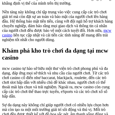
khẳng định vị thế của mình trên thị trường.
Nền tảng này không chỉ tập trung vào việc cung cấp các trò chơi
giải trí mà còn đặt sự an toàn và bảo mật của người chơi lên hàng
đầu. Hệ thống bảo mật tiên tiến, cùng với đội ngũ hỗ trợ khách hàng
chuyên nghiệp, đảm bảo rằng mọi giao dịch và thông tin cá nhân
của người chơi đều được bảo vệ một cách tuyệt đối. Hơn nữa,
mcw
casino
liên tục cập nhật và cải tiến các tính năng để mang đến trải
nghiệm tốt nhất cho người dùng.
Khám phá kho trò chơi đa dạng tại mcw
casino
mcw casino tự hào sở hữu một thư viện trò chơi phong phú và đa
dạng, đáp ứng mọi sở thích và nhu cầu của người chơi. Từ các trò
chơi casino cổ điển như baccarat, blackjack, roulette, đến các trò
chơi slot hấp dẫn với nhiều chủ đề khác nhau, người chơi có thể
thoải mái lựa chọn và trải nghiệm. Ngoài ra, mcw casino còn cung
cấp các trò chơi thể thao trực tuyến, eSports và các trò chơi xổ số
hấp dẫn.
Sự đa dạng này không chỉ giúp người chơi có nhiều lựa chọn hơn
mà còn tạo ra một môi trường giải trí sôi động và thú vị. Mỗi trò
chơi đều được thiết kế với đồ họa sắc nét, âm thanh sống động và