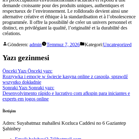
demande croissante pour des produits uniques, authentiques et
respectueux de l’environnement. Le rolldorado devient ainsi une
alternative créative et éthique à la standardisation et à l’obsolescence
programmée. Il offre la possibilité de créer un univers personnel et
distinct, en privilégiant la qualité, l’originalité et la durabilité des
créations.
Gönderen:
admin
Temmuz 7, 2026
Kategori:
Uncategorized
Yazı gezinmesi
Önceki Yazı
Önceki yazı:
Rozrywka i emocje w świecie kasyna online z casoola, sprawdź
wszystko dokładnie
Sonraki Yazı
Sonraki yazı:
Desenvolvimento rápido e lucrativo com afkspin para iniciantes e
experts em jogos online
İletişim
Adres: Suyabatmaz mahallesi Kozluca Caddesi no 6 Gaziantep
Şahinbey