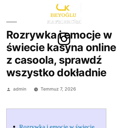
Rozrywka i emocje w
świecie kasyna online
z casoola, sprawdź
wszystko dokładnie
admin
Temmuz 7, 2026
Rozrywka i emocje w świecie