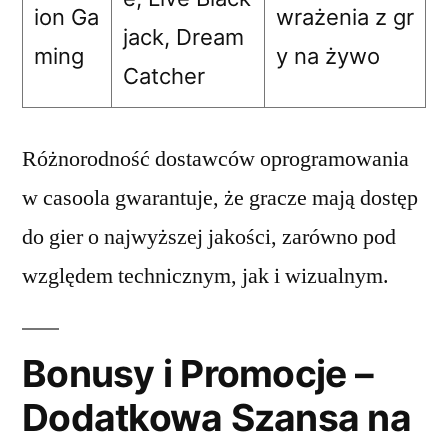
ion Ga
wrażenia z gr
jack, Dream
ming
y na żywo
Catcher
Różnorodność dostawców oprogramowania
w casoola gwarantuje, że gracze mają dostęp
do gier o najwyższej jakości, zarówno pod
względem technicznym, jak i wizualnym.
Bonusy i Promocje –
Dodatkowa Szansa na