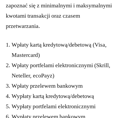
zapoznać się z minimalnymi i maksymalnymi
kwotami transakcji oraz czasem
przetwarzania.
Wpłaty kartą kredytową/debetową (Visa,
Mastercard)
Wpłaty portfelami elektronicznymi (Skrill,
Neteller, ecoPayz)
Wpłaty przelewem bankowym
Wypłaty kartą kredytową/debetową
Wypłaty portfelami elektronicznymi
Wypłaty przelewem bankowym