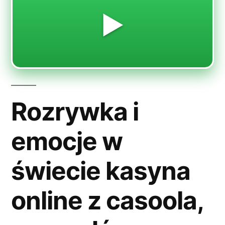
▶️
Rozrywka i
emocje w
świecie kasyna
online z casoola,