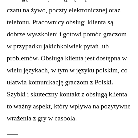
czatu na żywo, poczty elektronicznej oraz
telefonu. Pracownicy obsługi klienta są
dobrze wyszkoleni i gotowi pomóc graczom
w przypadku jakichkolwiek pytań lub
problemów. Obsługa klienta jest dostępna w
wielu językach, w tym w języku polskim, co
ułatwia komunikację graczom z Polski.
Szybki i skuteczny kontakt z obsługą klienta
to ważny aspekt, który wpływa na pozytywne
wrażenia z gry w casoola.