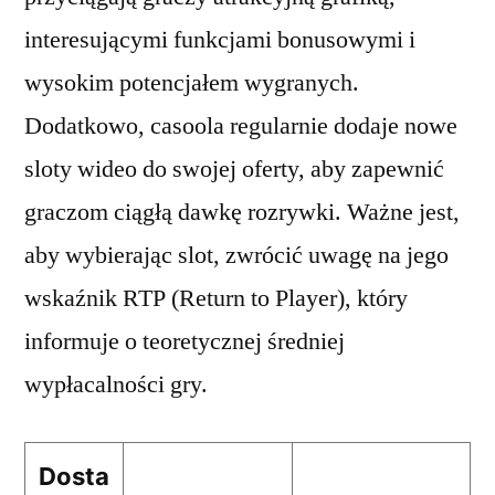
interesującymi funkcjami bonusowymi i
wysokim potencjałem wygranych.
Dodatkowo, casoola regularnie dodaje nowe
sloty wideo do swojej oferty, aby zapewnić
graczom ciągłą dawkę rozrywki. Ważne jest,
aby wybierając slot, zwrócić uwagę na jego
wskaźnik RTP (Return to Player), który
informuje o teoretycznej średniej
wypłacalności gry.
Dosta