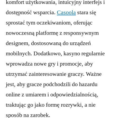
komfort użytkowania, intuicyjny interfejs i
dostępność wsparcia.
Casoola
stara się
sprostać tym oczekiwaniom, oferując
nowoczesną platformę z responsywnym
designem, dostosowaną do urządzeń
mobilnych. Dodatkowo, kasyno regularnie
wprowadza nowe gry i promocje, aby
utrzymać zainteresowanie graczy. Ważne
jest, aby gracze podchodzili do hazardu
online z umiarem i odpowiedzialnością,
traktując go jako formę rozrywki, a nie
sposób na zarobek.