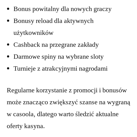
Bonus powitalny dla nowych graczy
Bonusy reload dla aktywnych
użytkowników
Cashback na przegrane zakłady
Darmowe spiny na wybrane sloty
Turnieje z atrakcyjnymi nagrodami
Regularne korzystanie z promocji i bonusów
może znacząco zwiększyć szanse na wygraną
w casoola, dlatego warto śledzić aktualne
oferty kasyna.