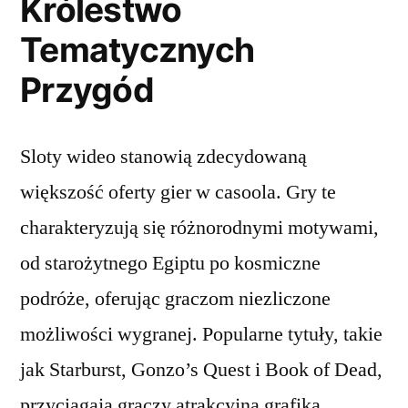
Królestwo
Tematycznych
Przygód
Sloty wideo stanowią zdecydowaną
większość oferty gier w casoola. Gry te
charakteryzują się różnorodnymi motywami,
od starożytnego Egiptu po kosmiczne
podróże, oferując graczom niezliczone
możliwości wygranej. Popularne tytuły, takie
jak Starburst, Gonzo’s Quest i Book of Dead,
przyciągają graczy atrakcyjną grafiką,