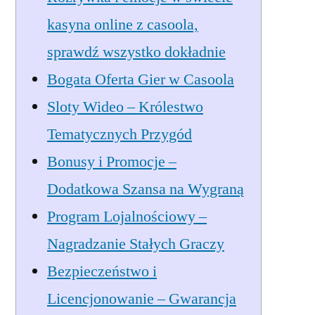
kasyna online z casoola,
sprawdź wszystko dokładnie
Bogata Oferta Gier w Casoola
Sloty Wideo – Królestwo
Tematycznych Przygód
Bonusy i Promocje –
Dodatkowa Szansa na Wygraną
Program Lojalnościowy –
Nagradzanie Stałych Graczy
Bezpieczeństwo i
Licencjonowanie – Gwarancja