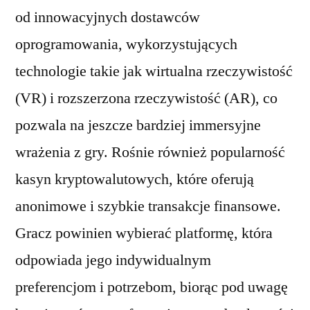
od innowacyjnych dostawców
oprogramowania, wykorzystujących
technologie takie jak wirtualna rzeczywistość
(VR) i rozszerzona rzeczywistość (AR), co
pozwala na jeszcze bardziej immersyjne
wrażenia z gry. Rośnie również popularność
kasyn kryptowalutowych, które oferują
anonimowe i szybkie transakcje finansowe.
Gracz powinien wybierać platformę, która
odpowiada jego indywidualnym
preferencjom i potrzebom, biorąc pod uwagę