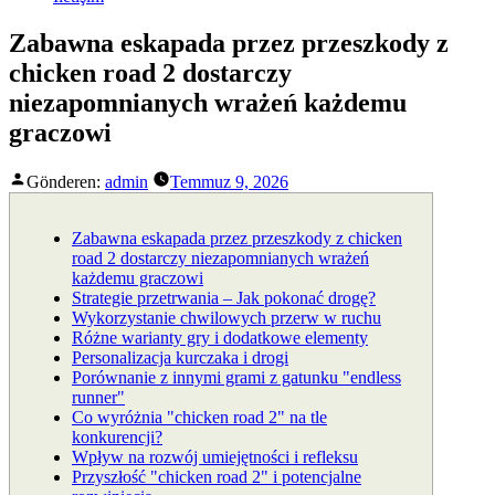
Zabawna eskapada przez przeszkody z
chicken road 2 dostarczy
niezapomnianych wrażeń każdemu
graczowi
Gönderen:
admin
Temmuz 9, 2026
Zabawna eskapada przez przeszkody z chicken
road 2 dostarczy niezapomnianych wrażeń
każdemu graczowi
Strategie przetrwania – Jak pokonać drogę?
Wykorzystanie chwilowych przerw w ruchu
Różne warianty gry i dodatkowe elementy
Personalizacja kurczaka i drogi
Porównanie z innymi grami z gatunku "endless
runner"
Co wyróżnia "chicken road 2" na tle
konkurencji?
Wpływ na rozwój umiejętności i refleksu
Przyszłość "chicken road 2" i potencjalne