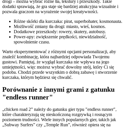
drogi – można wybrać różne tła, tekstury i przeszkody. Takie
dodatki sprawiają, że gra staje się bardziej atrakcyjna wizualnie i
pozwala graczom na wyrażenie swojej kreatywności.
Różne skórki dla kurczaka: pirat, superbohater, kosmonauta.
Możliwość zmiany tła drogi: miasto, wieś, kosmos.
Dodatkowe przeszkody: rowery, skutery, autobusy.
Power-upy: zwiększenie prędkości, niewidzialność,
spowolnienie czasu.
Warto eksperymentować z różnymi opcjami personalizacji, aby
znaleźć kombinację, która najbardziej odpowiada Twojemu
gustowi. Pamiętaj, że wygląd kurczaka nie wpływa na jego
umiejętności, więc możesz wybrać dowolny strój, który Ci się
podoba. Chodzi przede wszystkim o dobrą zabawę i stworzenie
kurczaka, którym będziesz się chwalić.
Porównanie z innymi grami z gatunku
"endless runner"
„chicken road 2” należy do gatunku gier typu "endless runner",
które charakteryzują się nieskończoną rozgrywką i rosnącym
poziomem trudności. Wiele innych popularnych gier, takich jak
„Subway Surfers” czy „Temple Run”, również opiera się na