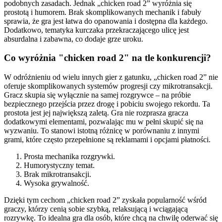
podobnych zasadach. Jednak „chicken road 2” wyróżnia się
prostotą i humorem. Brak skomplikowanych mechanik i fabuły
sprawia, że gra jest łatwa do opanowania i dostępna dla każdego.
Dodatkowo, tematyka kurczaka przekraczającego ulicę jest
absurdalna i zabawna, co dodaje grze uroku.
Co wyróżnia "chicken road 2" na tle konkurencji?
W odróżnieniu od wielu innych gier z gatunku, „chicken road 2” nie
oferuje skomplikowanych systemów progresji czy mikrotransakcji.
Gracz skupia się wyłącznie na samej rozgrywce – na próbie
bezpiecznego przejścia przez drogę i pobiciu swojego rekordu. Ta
prostota jest jej największą zaletą. Gra nie rozprasza gracza
dodatkowymi elementami, pozwalając mu w pełni skupić się na
wyzwaniu. To stanowi istotną różnicę w porównaniu z innymi
grami, które często przepełnione są reklamami i opcjami płatności.
Prosta mechanika rozgrywki.
Humorystyczny temat.
Brak mikrotransakcji.
Wysoka grywalność.
Dzięki tym cechom „chicken road 2” zyskała popularność wśród
graczy, którzy cenią sobie szybką, relaksującą i wciągającą
rozrywkę. To idealna gra dla osób, które chcą na chwilę oderwać się