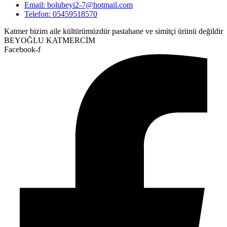
Email: bolubeyi2-7@hotmail.com
Telefon: 05459518570
Katmer bizim aile kültürümüzdür pastahane ve simitçi ürünü değildir
BEYOĞLU KATMERCİM
Facebook-f