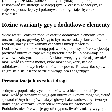
jak inni gracze radzą sobie z trudnymi sytuacjami i próbuj
zastosować ich strategie w swojej grze. Z czasem zobaczysz, że
stajesz się coraz lepszy i pokonywanie drogi staje się coraz
łatwiejsze.
Różne warianty gry i dodatkowe elementy
Wiele wersji „chicken road 2” oferuje dodatkowe elementy, które
urozmaicają rozgrywkę. Mogą to być różne rodzaje kurczaków do
wyboru, każdy z unikalnymi cechami i umiejętnościami.
Dodatkowo, na drodze mogą pojawiać się bonusy, które zwiększają
prędkość kurczaka, zapewniają niewidzialność lub pozwalają na
chwilowe zatrzymanie ruchu. Niektóre wersje gry oferują również
możliwość zbierania monet, które można wykorzystać do
odblokowania nowych elementów i ulepszeń. To wszystko sprawia,
że gra staje się jeszcze bardziej wciągająca i angażująca.
Personalizacja kurczaka i drogi
Jednym z popularniejszych dodatków w „chicken road 2” jest
możliwość personalizacji wyglądu kurczaka. Gracze mogą wybierać
spośród różnych strojów, nakryć głowy i akcesoriów, aby stworzyć
unikalnego kurczaka, który odzwierciedla ich osobowość.
Podobnie, niektóre wersje gry oferują możliwość zmiany wyglądu