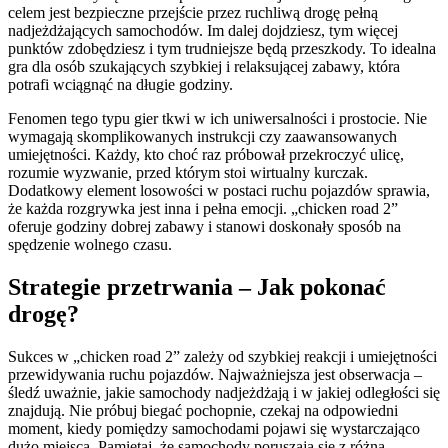
celem jest bezpieczne przejście przez ruchliwą drogę pełną
nadjeżdżających samochodów. Im dalej dojdziesz, tym więcej
punktów zdobędziesz i tym trudniejsze będą przeszkody. To idealna
gra dla osób szukających szybkiej i relaksującej zabawy, która
potrafi wciągnąć na długie godziny.
Fenomen tego typu gier tkwi w ich uniwersalności i prostocie. Nie
wymagają skomplikowanych instrukcji czy zaawansowanych
umiejętności. Każdy, kto choć raz próbował przekroczyć ulicę,
rozumie wyzwanie, przed którym stoi wirtualny kurczak.
Dodatkowy element losowości w postaci ruchu pojazdów sprawia,
że każda rozgrywka jest inna i pełna emocji. „chicken road 2”
oferuje godziny dobrej zabawy i stanowi doskonały sposób na
spędzenie wolnego czasu.
Strategie przetrwania – Jak pokonać
drogę?
Sukces w „chicken road 2” zależy od szybkiej reakcji i umiejętności
przewidywania ruchu pojazdów. Najważniejsza jest obserwacja –
śledź uważnie, jakie samochody nadjeżdżają i w jakiej odległości się
znajdują. Nie próbuj biegać pochopnie, czekaj na odpowiedni
moment, kiedy pomiędzy samochodami pojawi się wystarczająco
dużo miejsca. Pamiętaj, że samochody poruszają się z różną