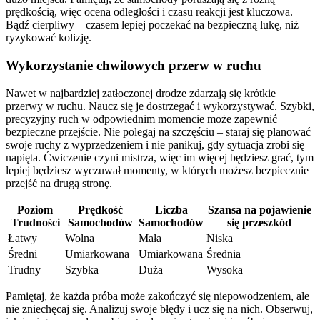
prędkością, więc ocena odległości i czasu reakcji jest kluczowa.
Bądź cierpliwy – czasem lepiej poczekać na bezpieczną lukę, niż
ryzykować kolizję.
Wykorzystanie chwilowych przerw w ruchu
Nawet w najbardziej zatłoczonej drodze zdarzają się krótkie
przerwy w ruchu. Naucz się je dostrzegać i wykorzystywać. Szybki,
precyzyjny ruch w odpowiednim momencie może zapewnić
bezpieczne przejście. Nie polegaj na szczęściu – staraj się planować
swoje ruchy z wyprzedzeniem i nie panikuj, gdy sytuacja zrobi się
napięta. Ćwiczenie czyni mistrza, więc im więcej będziesz grać, tym
lepiej będziesz wyczuwał momenty, w których możesz bezpiecznie
przejść na drugą stronę.
Poziom
Prędkość
Liczba
Szansa na pojawienie
Trudności
Samochodów
Samochodów
się przeszkód
Łatwy
Wolna
Mała
Niska
Średni
Umiarkowana
Umiarkowana
Średnia
Trudny
Szybka
Duża
Wysoka
Pamiętaj, że każda próba może zakończyć się niepowodzeniem, ale
nie zniechęcaj się. Analizuj swoje błędy i ucz się na nich. Obserwuj,