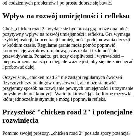
od codziennych problemów i po prostu dobrze się bawić.
Wpływ na rozwój umiejętności i refleksu
Choć „chicken road 2” wydaje się być prostą grą, może ona mieć
pozytywny wpływ na rozwój umiejętności i refleksu. Gra wymaga
szybkiej reakcji, koncentracji i umiejętności podejmowania decyzji
w krótkim czasie. Regularne granie może pomóc poprawić
koordynację wzrokowo-ruchową, czas reakcji i zdolność do
przewidywania. Ponadto, gra uczy cierpliwości i wytrwałości –
niepowodzenia należą do niej, ale ważne jest, aby się nie zniechęcać
i próbować dalej.
Oczywiście, „chicken road 2” nie zastąpi regularnych ćwiczeń
fizycznych czy treningów umysłowych, ale może stanowić
przyjemny sposób na rozwijanie pewnych umiejętności i utrzymanie
umysłu w dobrej kondycji. Warto traktować ją jako formę rozrywki,
która jednocześnie stymuluje mózg i poprawia refleks.
Przyszłość "chicken road 2" i potencjalne
rozwinięcia
Pomimo swojej prostoty, „chicken road 2” posiada spory potencjał