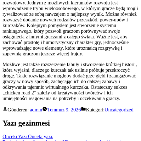
rozwojowy. Jednym z możliwych kierunków rozwoju jest
wprowadzenie trybu wieloosobowego, w którym gracze będą mogli
rywalizować ze sobą nawzajem o najlepszy wynik. Można również
rozważyć dodanie nowych rodzajów przeszkód, power-upów i
kurczaków. Kolejnym pomysłem jest stworzenie systemu
rankingowego, który pozwoli graczom porównywać swoje
osiągnięcia z innymi graczami z całego świata. Ważne jest, aby
zachować prostotę i humorystyczny charakter gry, jednocześnie
wprowadzając nowe elementy, które urozmaicą rozgrywkę i
zapewnią graczom jeszcze więcej frajdy.
Możliwe jest także rozszerzenie fabuły i stworzenie krótkiej historii,
która wyjaśni, dlaczego kurczak tak usilnie próbuje przekroczyć
drogę. Takie rozwiązanie mogłoby dodać grze głębi i zaangażować
graczy w nowy sposób, zachęcając ich do dalszej zabawy i
odkrywania tajemnic wirtualnego kurczaka. Ostateczny sukces
„chicken road 2” zależy od kreatywności twórców i ich
umiejętności reagowania na potrzeby i oczekiwania graczy.
Gönderen:
admin
Temmuz 9, 2026
Kategori:
Uncategorized
Yazı gezinmesi
Önceki Yazı
Önceki yazı: