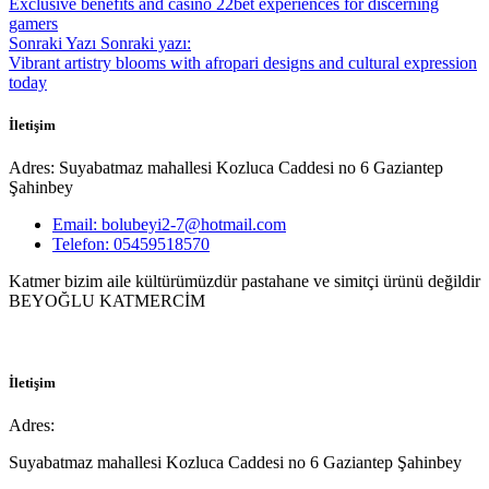
Exclusive benefits and casino 22bet experiences for discerning
gamers
Sonraki Yazı
Sonraki yazı:
Vibrant artistry blooms with afropari designs and cultural expression
today
İletişim
Adres: Suyabatmaz mahallesi Kozluca Caddesi no 6 Gaziantep
Şahinbey
Email: bolubeyi2-7@hotmail.com
Telefon: 05459518570
Katmer bizim aile kültürümüzdür pastahane ve simitçi ürünü değildir
BEYOĞLU KATMERCİM
İletişim
Adres:
Suyabatmaz mahallesi Kozluca Caddesi no 6 Gaziantep Şahinbey